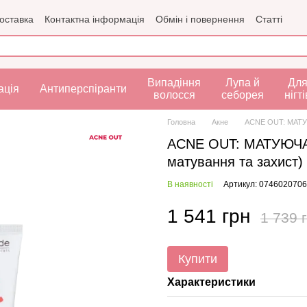
доставка
Контактна інформація
Обмін і повернення
Статті
рта
Випадіння
Лупа й
Дл
ація
Антиперспіранти
волосся
себорея
нігті
Головна
Акне
ACNE OUT: МАТУЮ
ACNE OUT: МАТУЮЧА
матування та захист)
В наявності
Артикул: 074602070
1 541 грн
1 739 
Купити
Характеристики