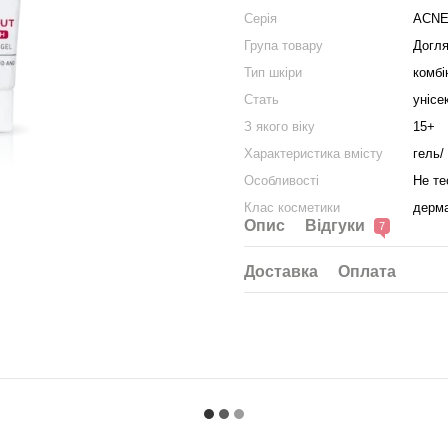
Серія
ACNE
Група товару
Догля
Тип шкіри
комбі
Стать
унісе
З якого віку
15+
Характеристика вмісту
гель/
Особливості
Не те
Клас косметики
дерма
Опис
Відгуки
7
Доставка
Оплата