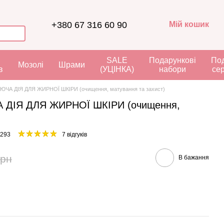
+380 67 316 60 90
Мій кошик
я
SALE
Подарункові
Под
Мозолі
Шрами
в
(УЦІНКА)
набори
се
ЧА ДІЯ ДЛЯ ЖИРНОЇ ШКІРИ (очищення, матування та захист)
 ДІЯ ДЛЯ ЖИРНОЇ ШКІРИ (очищення,
6293
7 відгуків
грн
В бажання