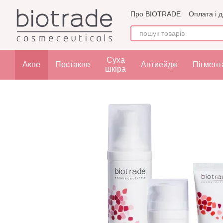
Перейти до основного контенту
Про BIOTRADE
Оплата і 
Угода користувача
Офе
Суха
Акне
Постакне
Антиейдж
Пігмент
шкіра