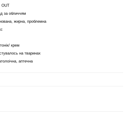
 OUT
д за обличчям
нована, жирна, проблемна
кс
 тонік/ крем
стувалось на тваринах
толоічна, аптечна