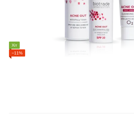
Хіт
−11%