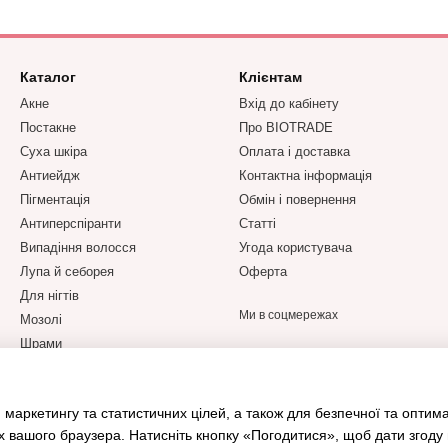
Каталог
Клієнтам
Акне
Вхід до кабінету
Постакне
Про BIOTRADE
Суха шкіра
Оплата і доставка
Антиейдж
Контактна інформація
Пігментація
Обмін і повернення
Антиперспіранти
Статті
Випадіння волосся
Угода користувача
Лупа й себорея
Оферта
Для нігтів
Ми в соцмережах
Мозолі
Шрами
SALE (УЦІНКА)
Подарункові набори
 маркетингу та статистичних цілей, а також для безпечної та оптим
Подарункові сертифікати
х вашого браузера. Натисніть кнопку «Погодитися», щоб дати згоду