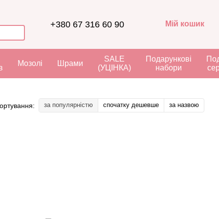
+380 67 316 60 90
Мій кошик
я
SALE
Подарункові
Под
Мозолі
Шрами
в
(УЦІНКА)
набори
се
за популярністю
спочатку дешевше
за назвою
ортування: