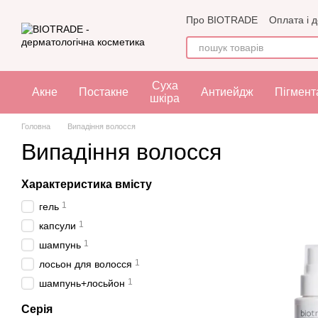
Перейти до основного контенту
Про BIOTRADE
Оплата і 
Угода користувача
Офе
Суха
Акне
Постакне
Антиейдж
Пігмент
шкіра
Головна
Випадіння волосся
Випадіння волосся
Характеристика вмісту
1
гель
1
капсули
1
шампунь
1
лосьон для волосся
1
шампунь+лосьйон
Серія