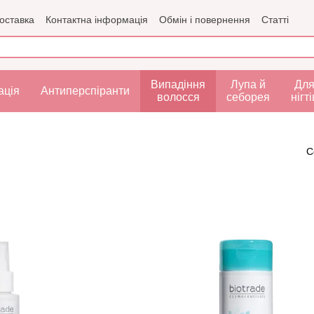
доставка
Контактна інформація
Обмін і повернення
Статті
рта
Випадіння
Лупа й
Дл
ація
Антиперспіранти
волосся
себорея
нігті
С