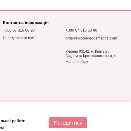
Контактна інформація
+380 67 316 60 90
+380 67 316 60 90
order@biotradecosmetics.com
Передзвонити вам?
Україна 03142, м. Київ вул.
Академіка Кржижановського, 4
Мапа проїзду
альної роботи
Погодитися
 на