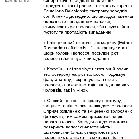
компоненти:
синергетичне поєднання активних
інгредієнтів трьої рослин: екстракту коренів
Scutellaria Baicalensis; екстракту зародків
сої; Клінічно доведено, що зародки пшениці
борються з випаданням волосся,
стимулюють ріст волосся, збільшують його
густоту та протидіють випаданню.
+ Гліцериновий екстракт розмарину (Extract
Rosmarinus officinalis L.) - покращує стан
шкіри голови і волосся, посилює ріст
волосся і зменшує їх випадання.
+ Кофеїн – нейтралізує негативний вплив
тестостерону на ріст волосся. Подовжує
фазу анагену, покращує ріст і якість
волосся, а також протидіє випаданню як у
чоловіків, так і у жінок.
+ Соєвий протеїн - покращує текстуру,
зміцнює та відновлює пошкоджене волосся.
Сприяє живленню та зміцненню волосяних
фолікулів, тим самим прискорюючи ріст
нового волосся. Зародки сої допомагають
повернути волоссю еластичність і
шовковистий блиск, стимулюють ріст
волосяних фолікулів і захищають їх від