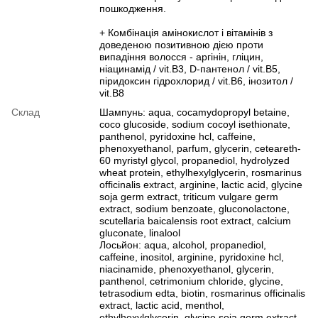
пошкодження.
+ Комбінація амінокислот і вітамінів з
доведеною позитивною дією проти
випадіння волосся - аргінін, гліцин,
ніацинамід / vit.B3, D-пантенол / vit.B5,
піридоксин гідрохлорид / vit.B6, інозитол /
vit.B8
Склад
Шампунь: aqua, cocamydopropyl betaine,
coco glucoside, sodium cocoyl isethionate,
panthenol, pyridoxine hcl, caffeine,
phenoxyethanol, parfum, glycerin, ceteareth-
60 myristyl glycol, propanediol, hydrolyzed
wheat protein, ethylhexylglycerin, rosmarinus
officinalis extract, arginine, lactic acid, glycine
soja germ extract, triticum vulgare germ
extract, sodium benzoate, gluconolactone,
scutellaria baicalensis root extract, calcium
gluconate, linalool
Лосьйон: aqua, alcohol, propanediol,
caffeine, inositol, arginine, pyridoxine hcl,
niacinamide, phenoxyethanol, glycerin,
panthenol, cetrimonium chloride, glycine,
tetrasodium edta, biotin, rosmarinus officinalis
extract, lactic acid, menthol,
ethylhexylglycerin, glycine soja germ extract,