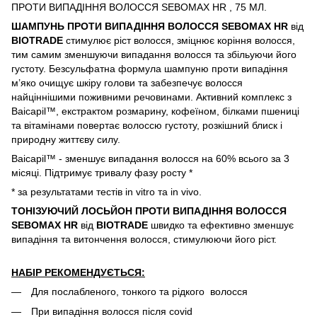
ПРОТИ ВИПАДІННЯ ВОЛОССЯ SEBOMAX HR , 75 МЛ.
ШАМПУНЬ ПРОТИ ВИПАДІННЯ ВОЛОССЯ SEBOMAX HR
від
BIOTRADE
стимулює ріст волосся, зміцнює коріння волосся,
тим самим зменшуючи випадання волосся та збільуючи його
густоту. Безсульфатна формула шампуню проти випадіння
м’яко очищує шкіру голови та забезпечує волосся
найціннішими поживними речовинами. Активний комплекс з
Baicapil™, екстрактом розмарину, кофеїном, білками пшениці
та вітамінами повертає волоссю густоту, розкішний блиск і
природну життєву силу.
Baicapil™ - зменшує випадання волосся на 60% всього за 3
місяці. Підтримує тривалу фазу росту *
* за результатами тестів in vitro та in vivo.
ТОНІЗУЮЧИЙ ЛОСЬЙОН ПРОТИ ВИПАДІННЯ ВОЛОССЯ
SEBOMAX HR
від
BIOTRADE
швидко та ефективно зменшує
випадіння та витончення волосся, стимулюючи його ріст.
НАБІР РЕКОМЕНДУЄТЬСЯ:
Для послабленого, тонкого та рідкого волосся
При випадіння волосся після covid