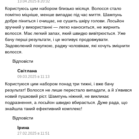
13.04.2025 в 20:32
Користуюсь цим набором близько місяця. Волосся стало
помітно міцніше, менше випадає під час миття. Шампунь
добре піниться і очищає, не сушить шкіру голови. Лосьйон
зручний у використанні — легко наноситься, не жирнить
волосся. Має легкий запах, який швидко вивітрюється. Уже
бачу перші результати, і це мотивує продовжувати.
Задоволений покупкою, раджу чоловікам, які хочуть зміцнити
волосся.
Відповісти
Світлана
09.03.2025 в 11:13
Користуюся цим набором понад три тижні, і вже бачу
результат! Волосся не лише перестало випадати, а й з’явився
новий пушковий ріст. Шампунь ніжний, не викликає
подразнення, а лосьйон швидко вбирається. Дуже рада, що
знайшла такий ефективний комплекс!
Відповісти
Ірина
27.02.2025 в 11:51