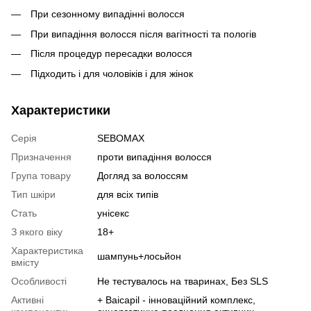
При сезонному випадінні волосся
При випадіння волосся після вагітності та пологів
Після процедур пересадки волосся
Підходить і для чоловіків і для жінок
Характеристики
Серія
SEBOMAX
Призначення
проти випадіння волосся
Група товару
Догляд за волоссям
Тип шкіри
для всіх типів
Стать
унісекс
З якого віку
18+
Характеристика
шампунь+лосьйон
вмісту
Особливості
Не тестувалось на тваринах, Без SLS
Активні
+ Baicapil - інноваційний комплекс,