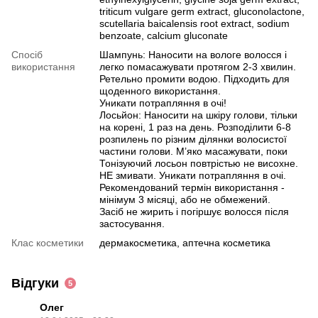
triticum vulgare germ extract, gluconolactone,
scutellaria baicalensis root extract, sodium
benzoate, calcium gluconate
Спосіб
Шампунь: Наносити на вологе волосся і
використання
легко помасажувати протягом 2-3 хвилин.
Ретельно промити водою. Підходить для
щоденного використання.
Уникати потрапляння в очі!
Лосьйон: Наносити на шкіру голови, тільки
на корені, 1 раз на день. Розподілити 6-8
розпилень по різним ділянки волосистої
частини голови. М’яко масажувати, поки
Тонізуючий лосьон повтрістью не висохне.
НЕ змивати. Уникати потрапляння в очі.
Рекомендований термін використання -
мінімум 3 місяці, або не обмежений.
Засіб не жирить і погіршує волосся після
застосування.
Клас косметики
дермакосметика, аптечна косметика
Відгуки
5
Олег