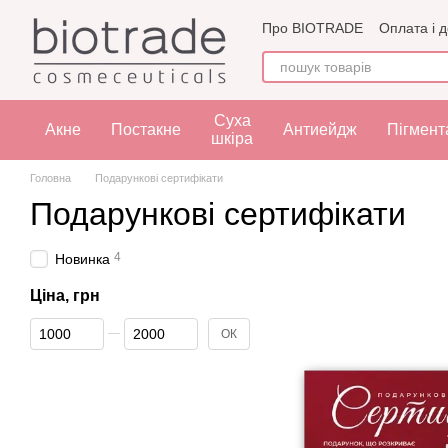
Перейти до основного контенту
Про BIOTRADE
Оплата і 
Угода користувача
Офе
Суха
Акне
Постакне
Антиейдж
Пігмент
шкіра
Головна
Подарункові сертифікати
Подарункові сертифікати
4
Новинка
Ціна, грн
Від Ціна, грн
До Ціна, грн
ОК