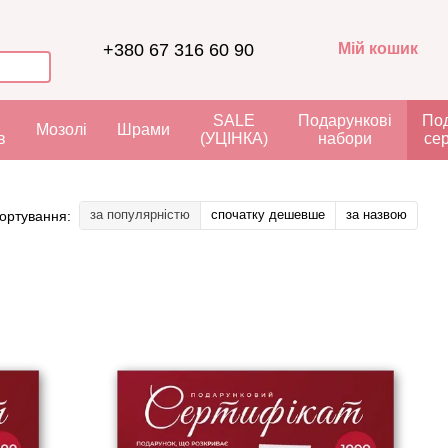
+380 67 316 60 90
Мій кошик
я
SALE
Подарункові
Под
Мозолі
Шрами
в
(УЦІНКА)
набори
се
за популярністю
спочатку дешевше
за назвою
ортування: