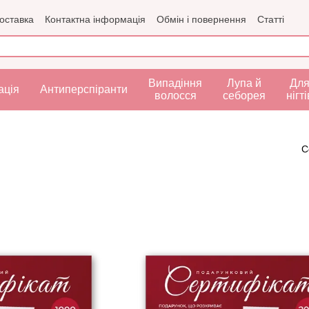
доставка
Контактна інформація
Обмін і повернення
Статті
рта
Випадіння
Лупа й
Дл
ація
Антиперспіранти
волосся
себорея
нігті
С