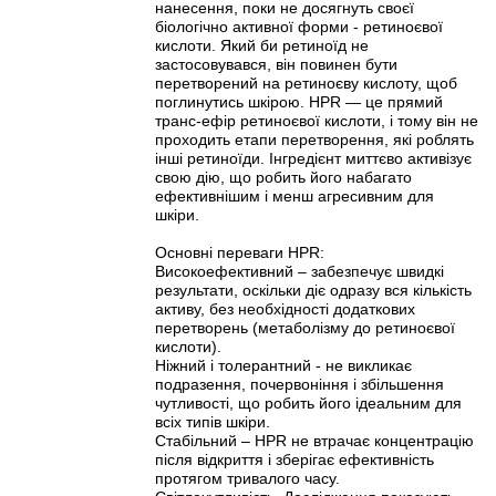
нанесення, поки не досягнуть своєї
біологічно активної форми - ретиноєвої
кислоти. Який би ретиноїд не
застосовувався, він повинен бути
перетворений на ретиноєву кислоту, щоб
поглинутись шкірою. HPR — це прямий
транс-ефір ретиноєвої кислоти, і тому він не
проходить етапи перетворення, які роблять
інші ретиноїди. Інгредієнт миттєво активізує
свою дію, що робить його набагато
ефективнішим і менш агресивним для
шкіри.
Основні переваги HPR:
Високоефективний – забезпечує швидкі
результати, оскільки діє одразу вся кількість
активу, без необхідності додаткових
перетворень (метаболізму до ретиноєвої
кислоти).
Ніжний і толерантний - не викликає
подразення, почервоніння і збільшення
чутливості, що робить його ідеальним для
всіх типів шкіри.
Стабільний – HPR не втрачає концентрацію
після відкриття і зберігає ефективність
протягом тривалого часу.