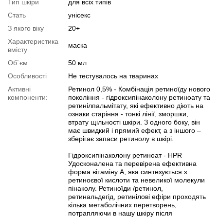
Тип шкіри
для всіх типів
Стать
унісекс
З якого віку
20+
Характеристика
маска
вмісту
Об`єм
50 мл
Особливості
Не тестувалось на тваринах
Активні
Ретинол 0,5% - Комбінація ретиноїду нового
компоненти:
покоління - гідроксипінаколону ретиноату та
ретинілпальмітату, які ефективно діють на
ознаки старіння - тонкі лінії, зморшки,
втрату щільності шкіри. З одного боку, він
має швидкий і прямий ефект, а з іншого –
зберігає запаси ретинолу в шкірі.
Гідроксипінаколону ретиноат - HPR
Удосконалена та перевірена ефективна
форма вітаміну А, яка синтезується з
ретиноєвої кислоти та невеликої молекули
пінаколу. Ретиноїди /ретинол,
ретинальдегід, ретинілові ефіри проходять
кілька метаболічних перетворень,
потрапляючи в нашу шкіру після