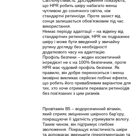
Світлочутливість. Дослідження показують,
що HPR робить шкіру набагато менш
чутливою до сонячного світла, ніж
стандартні ретиноїди. Проте захист від
сонця залишається обов’язковим під час
використання.
Немає періоду адаптації – на відміну від
стандартних ретиноїдів, HPR не подразнює
шкіру і може бути введений у звичайну
рутину догляду без необхідності
додаткового часу на адаптацію.
Профіль безпеки – жоден косметичний
інгредієнт не є на 100% безпечним, проте
HPR має чудовий профіль безпеки. Як
правило, він добре переноситься і менш
імовірно викликає серйозні побічні ефекти,
що робить його привабливим варіантом для
тих, хто хоче отримати переваги ретиноїдів
без пов’язаних з цим ризиків.
Провітамін B5 – водорозчинний вітамін,
який сприяє зміцненню шкірного бар’єру,
покращуючи її здатність утримувати вологу.
Таким чином, він підтримує глибоке
зволоження. Покращує еластичність шкіри
та допомагає зменшити гіперпігментацію та