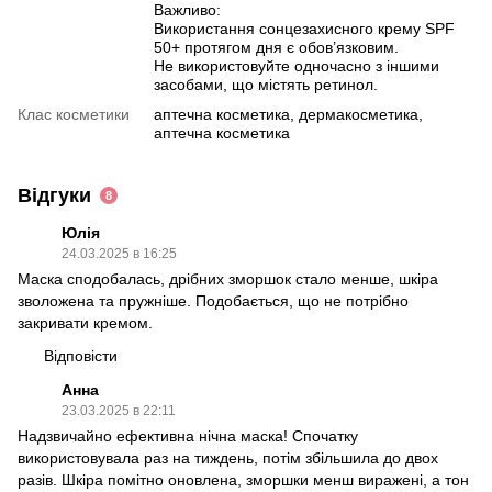
Важливо:
Використання сонцезахисного крему SPF
50+ протягом дня є обов’язковим.
Не використовуйте одночасно з іншими
засобами, що містять ретинол.
Клас косметики
аптечна косметика, дермакосметика,
аптечна косметика
Відгуки
8
Юлія
24.03.2025 в 16:25
Маска сподобалась, дрібних зморшок стало менше, шкіра
зволожена та пружніше. Подобається, що не потрібно
закривати кремом.
Відповісти
Анна
23.03.2025 в 22:11
Надзвичайно ефективна нічна маска! Спочатку
використовувала раз на тиждень, потім збільшила до двох
разів. Шкіра помітно оновлена, зморшки менш виражені, а тон