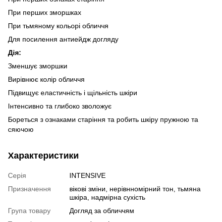
При перших зморшках
При тьмяному кольорі обличчя
Для посилення антиейдж догляду
Дія:
Зменшує зморшки
Вирівнює колір обличчя
Підвищує еластичність і щільність шкіри
Інтенсивно та глибоко зволожує
Бореться з ознаками старіння та робить шкіру пружною та
сяючою
Характеристики
Серія
INTENSIVE
Призначення
вікові зміни, нерівнномірний тон, тьмяна
шкіра, надмірна сухість
Група товару
Догляд за обличчям