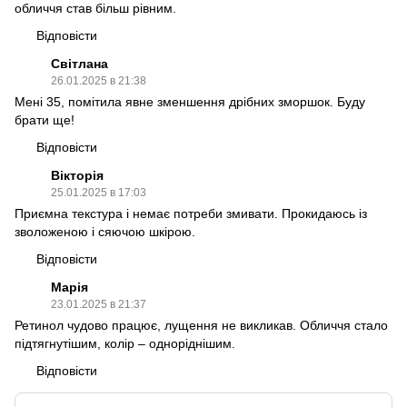
обличчя став більш рівним.
Відповісти
Світлана
26.01.2025 в 21:38
Мені 35, помітила явне зменшення дрібних зморшок. Буду
брати ще!
Відповісти
Вікторія
25.01.2025 в 17:03
Приємна текстура і немає потреби змивати. Прокидаюсь із
зволоженою і сяючою шкірою.
Відповісти
Марія
23.01.2025 в 21:37
Ретинол чудово працює, лущення не викликав. Обличчя стало
підтягнутішим, колір – одноріднішим.
Відповісти