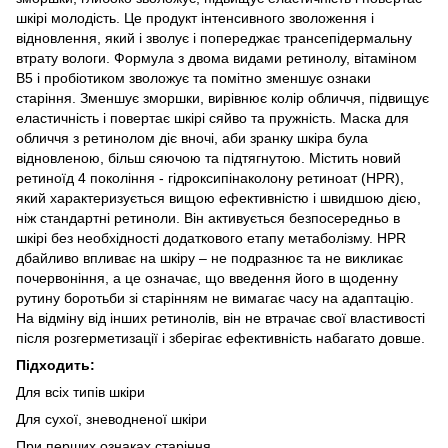
шкірі молодість. Це продукт інтенсивного зволоження і
відновлення, який і зволує і попереджає трансепідермальну
втрату вологи. Формула з двома видами ретинолу, вітаміном
B5 і пробіотиком зволожує та помітно зменшує ознаки
старіння. Зменшує зморшки, вирівнює колір обличчя, підвищує
еластичність і повертає шкірі сяйво та пружність. Маска для
обличчя з ретинолом діє вночі, аби зранку шкіра була
відновленою, більш сяючою та підтягнутою. Містить новий
ретиноїд 4 покоління - гідроксипінаколону ретиноат (HPR),
який характеризується вищою ефективністю і швидшою дією,
ніж стандартні ретиноли. Він активується безпосередньо в
шкірі без необхідності додаткового етапу метаболізму. HPR
дбайливо впливає на шкіру – не подразнює та не викликає
почервоніння, а це означає, що введення його в щоденну
рутину боротьби зі старінням не вимагає часу на адаптацію.
На відміну від інших ретинолів, він не втрачає свої властивості
після розгерметизації і зберігає ефективність набагато довше.
Підходить:
Для всіх типів шкіри
Для сухої, зневодненої шкіри
При перших ознаках старіння