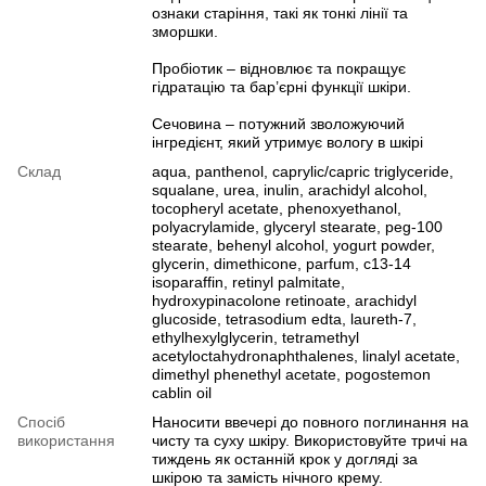
ознаки старіння, такі як тонкі лінії та
зморшки.
Пробіотик – відновлює та покращує
гідратацію та бар’єрні функції шкіри.
Сечовина – потужний зволожуючий
інгредієнт, який утримує вологу в шкірі
Склад
aqua, panthenol, caprylic/capric triglyceride,
squalane, urea, inulin, arachidyl alcohol,
tocopheryl acetate, phenoxyethanol,
polyacrylamide, glyceryl stearate, peg-100
stearate, behenyl alcohol, yogurt powder,
glycerin, dimethicone, parfum, c13-14
isoparaffin, retinyl palmitate,
hydroxypinacolone retinoate, arachidyl
glucoside, tetrasodium edta, laureth-7,
ethylhexylglycerin, tetramethyl
acetyloctahydronaphthalenes, linalyl acetate,
dimethyl phenethyl acetate, pogostemon
cablin oil
Спосіб
Наносити ввечері до повного поглинання на
використання
чисту та суху шкіру. Використовуйте тричі на
тиждень як останній крок у догляді за
шкірою та замість нічного крему.