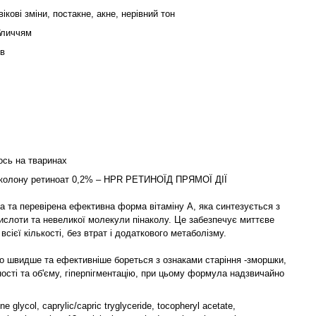
вікові зміни, постакне, акне, нерівний тон
бличчям
ів
ось на тваринах
аколону ретиноат 0,2% – HPR РЕТИНОЇД ПРЯМОЇ ДІЇ
а та перевірена ефективна форма вітаміну А, яка синтезується з
ислоти та невеликої молекули пінаколу. Це забезпечує миттєве
всієї кількості, без втрат і додаткового метаболізму.
о швидше та ефективніше бореться з ознаками старіння -зморшки,
ості та об'єму, гіперпігментацію, при цьому формула надзвичайно
ne glycol, caprylic/capric tryglyceride, tocopheryl acetate,