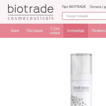
Перейти до основного контенту
Про BIOTRADE
Оплата і 
Угода користувача
Офе
Суха
Акне
Постакне
Антиейдж
Пігмент
шкіра