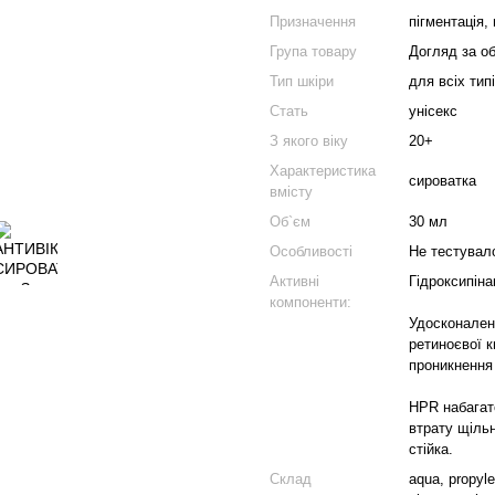
Призначення
пігментація, 
Група товару
Догляд за о
Тип шкіри
для всіх тип
Стать
унісекс
З якого віку
20+
Характеристика
сироватка
вмісту
Об`єм
30 мл
Особливості
Не тестувал
Активні
Гідроксипін
компоненти:
Удосконален
ретиноєвої к
проникнення 
HPR набагат
втрату щільн
стійка.
Склад
aqua, propyle