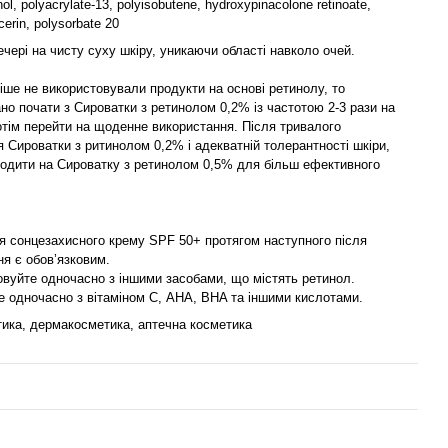
l, polyacrylate-13, polyisobutene, hydroxypinacolone retinoate,
cerin, polysorbate 20
чері на чисту суху шкіру, уникаючи області навколо очей.
іше не використовували продукти на основі ретинолу, то
о почати з Сироватки з ретинолом 0,2% із частотою 2-3 рази на
отім перейти на щоденне використання. Після тривалого
 Сироватки з ритинолом 0,2% і адекватній толерантності шкіри,
одити на Сироватку з ретинолом 0,5% для більш ефективного
я сонцезахисного крему SPF 50+ протягом наступного після
я є обов’язковим.
овуйте одночасно з іншими засобами, що містять ретинол.
е одночасно з вітаміном С, AHA, BHA та іншими кислотами.
ика, дермакосметика, аптечна косметика