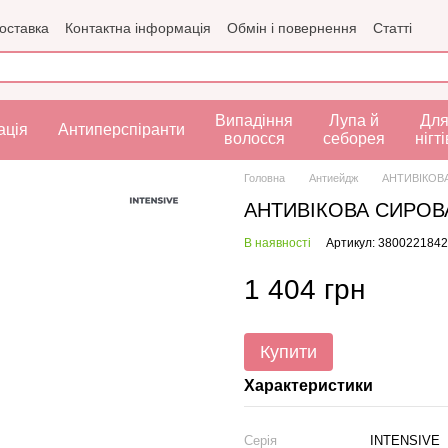
доставка
Контактна інформація
Обмін і повернення
Статті
рта
Випадіння
Лупа й
Дл
ація
Антиперспіранти
волосся
себорея
нігті
Головна
Антиейдж
АНТИВІКОВА
АНТИВІКОВА СИРОВА
В наявності
Артикул: 380022184
1 404 грн
Купити
Характеристики
Серія
INTENSIVE