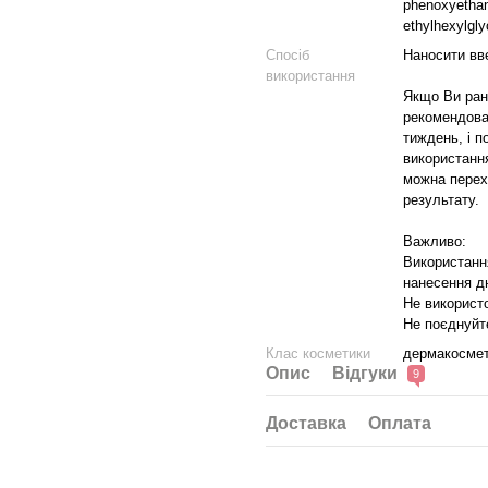
phenoxyethano
ethylhexylgly
Спосіб
Наносити вве
використання
Якщо Ви ран
рекомендован
тиждень, і п
використання
можна перех
результату.
Важливо:
Використанн
нанесення дн
Не використ
Не поєднуйт
Клас косметики
дермакосмет
Опис
Відгуки
9
Доставка
Оплата