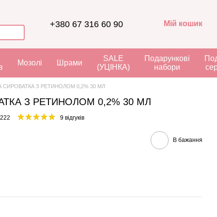
+380 67 316 60 90
Мій кошик
я
SALE
Подарункові
Под
Мозолі
Шрами
в
(УЦІНКА)
набори
се
 СИРОВАТКА З РЕТИНОЛОМ 0,2% 30 МЛ
ТКА З РЕТИНОЛОМ 0,2% 30 МЛ
2222
9 відгуків
В бажання