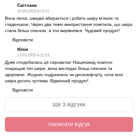
Світлана
15.03.2025 в 14:11
Вона легка, швидко вбирається і робить шкіру м’якою та
гладенькою. Через два тижні використання помітила, що шкіра
стала більш сяючою, а тон вирівнявся. Чудовий продукт!
Відповісти
Юлія
13.03.2025 в 11:53
Дуже сподобалась ця сироватка! Ніацинамід помітно
покращив тон шкіри, вона виглядає більш сяючою та
здоровою. Жодних подразнень чи дискомфорту, хоча моя
шкіра досить чутлива. Відмінний продукт!
Відповісти
Ще 3 відгуки
Написати відгук