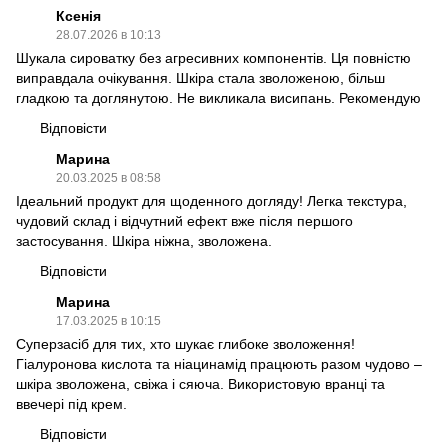
Ксенія
28.07.2026 в 10:13
Шукала сироватку без агресивних компонентів. Ця повністю
виправдала очікування. Шкіра стала зволоженою, більш
гладкою та доглянутою. Не викликала висипань. Рекомендую
Відповісти
Марина
20.03.2025 в 08:58
Ідеальний продукт для щоденного догляду! Легка текстура,
чудовий склад і відчутний ефект вже після першого
застосування. Шкіра ніжна, зволожена.
Відповісти
Марина
17.03.2025 в 10:15
Суперзасіб для тих, хто шукає глибоке зволоження!
Гіалуронова кислота та ніацинамід працюють разом чудово –
шкіра зволожена, свіжа і сяюча. Використовую вранці та
ввечері під крем.
Відповісти