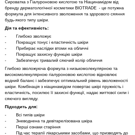
Сироватка з Гіалуроновою кислотою та Ніацинамідом від
бренду дерматологічної косметики BIOTRADE - це потужна
формула для інтенсивного зволоження та здорового сяяння
будь-якого типу шкіри.
Дія та ефективність:
- Глибоко зволожує
- Покращує тонус і еластичність шкіри
- Прибирає наслідки втоми на обличчі
- Покращує захисну функцію шкіри
- Забезпечує тривалий сяючий колір обличчя
Глибоко зволожуюча формула з низькомолекулярною та
високомолекулярною гіалуроновою кислотою відновлює
водний баланс і забезпечує оптимальний рівень зволоженості
шкіри. Комбінація з ніацинамідом повертає шкірі пружність і
еластичність, посилює її захисні функції, надає життєвої сили і
сяючого вигляду.
Підходить для:
- Всі типів шкіри
- Зневоднена та девітарелізована шкіра
- Перші ознаки старіння
- Під час терапії лікарськими засобами, що призводять до