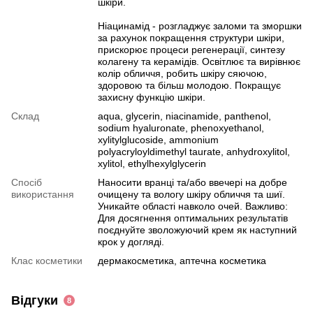
шкіри.
Ніацинамід - розгладжує заломи та зморшки
за рахунок покращення структури шкіри,
прискорює процеси регенерації, синтезу
колагену та керамідів. Освітлює та вирівнює
колір обличчя, робить шкіру сяючою,
здоровою та більш молодою. Покращує
захисну функцію шкіри.
Склад
aqua, glycerin, niacinamide, panthenol,
sodium hyaluronate, phenoxyethanol,
xylitylglucoside, ammonium
polyacryloyldimethyl taurate, anhydroxylitol,
xylitol, ethylhexylglycerin
Спосіб
Наносити вранці та/або ввечері на добре
використання
очищену та вологу шкіру обличчя та шиї.
Уникайте області навколо очей. Важливо:
Для досягнення оптимальних результатів
поєднуйте зволожуючий крем як наступний
крок у догляді.
Клас косметики
дермакосметика, аптечна косметика
Відгуки
8