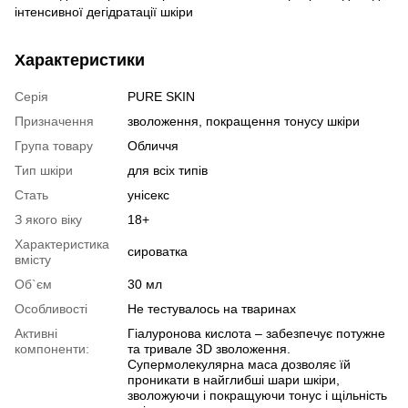
інтенсивної дегідратації шкіри
Характеристики
Серія
PURE SKIN
Призначення
зволоження, покращення тонусу шкіри
Група товару
Обличчя
Тип шкіри
для всіх типів
Стать
унісекс
З якого віку
18+
Характеристика
сироватка
вмісту
Об`єм
30 мл
Особливості
Не тестувалось на тваринах
Активні
Гіалуронова кислота – забезпечує потужне
компоненти:
та тривале 3D зволоження.
Супермолекулярна маса дозволяє їй
проникати в найглибші шари шкіри,
зволожуючи і покращуючи тонус і щільність