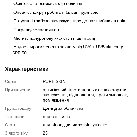
Освітлює та освіжає колір обличчя
Оновлює шкіру і робить її більш пружньою
Потужно і глибоко зволожує шкіру до найглибших шарів
Покращує еластичність
Містить гіалуронову кислоту і ніацинамід
Надає широкий спектр захисту від UVA + UVB від сонця
SPF 50+
Характеристики
Серія
PURE SKIN
Призначення
антивіковий, проти перших ознак старіння,
зволоження, відновлення, проти зморшок,
пом'якшення
Група товару
Догляд за обличчям
Тип шкіри
для всіх типів
Стать
для жінок, для чоловіків, унісекс
З якого віку
25+