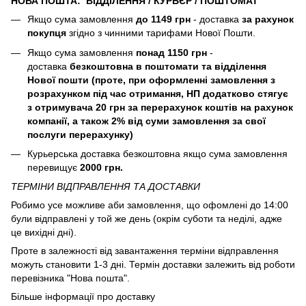
НОВА ПОШТА: ВІДДІЛЕННЯ / КУРЬЄР / ПОШТОМАТ
Якщо сума замовлення
до 1149 грн
- доставка
за рахунок
покупця
згідно з чинними тарифами Нової Пошти.
Якщо сума замовлення
понад 1150 грн
-
доставка
безкоштовна в поштомати та відділення
Нової пошти (
проте, при оформленні замовлення з
розрахунком під час отримання, НП додатково стягує
з отримувача 20 грн за перерахунок коштів на рахунок
компанії, а також 2% від суми замовлення за свої
послуги перерахунку)
Курьерська доставка безкоштовна якщо сума замовлення
перевищує
2000 грн.
ТЕРМІНИ ВІДПРАВЛЕННЯ ТА ДОСТАВКИ
Робимо усе можливе аби замовлення, що офомлені до 14:00
були відправлені у той же день (окрім суботи та неділі, адже
це вихідні дні).
Проте в залежності від завантаження терміни відправлення
можуть становити 1-3 дні. Термін доставки залежить від роботи
перевізника "Нова пошта".
Більше інформації про доставку