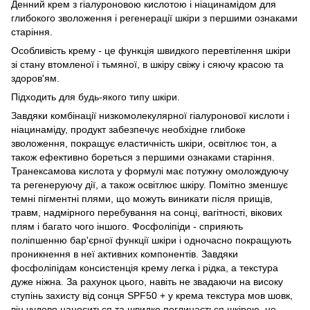
Денний крем з гіалуроновою кислотою і ніацинамідом для
глибокого зволоження і регенерації шкіри з першими ознаками
старіння.
Особливість крему - це функція швидкого перевтілення шкіри
зі стану втомленої і тьмяної, в шкіру свіжу і сяючу красою та
здоров'ям.
Підходить для будь-якого типу шкіри.
Завдяки комбінації низкомолекулярної гіалуронової кислоти і
ніацинаміду, продукт забезпечує необхідне глибоке
зволоження, покращує еластичність шкіри, освітлює тон, а
також ефективно бореться з першими ознаками старіння.
Транексамова кислота у формулі має потужну омолождуючу
та регенеруючу дії, а також освітлює шкіру. Помітно зменшує
темні пігментні плями, що можуть виникати після прищів,
травм, надмірного перебування на сонці, вагітності, вікових
плям і багато чого іншого. Фосфоліпіди - сприяють
поліпшенню бар'єрної функції шкіри і одночасно покращують
проникнення в неї активних компонентів. Завдяки
фосфоліпідам консистенція крему легка і рідка, а текстура
дуже ніжна. За рахунок цього, навіть не звадаючи на високу
ступінь захисту від сонця SPF50 + у крема текстура мов шовк,
він чудово наноситься та швидко поглинається шкірою, не