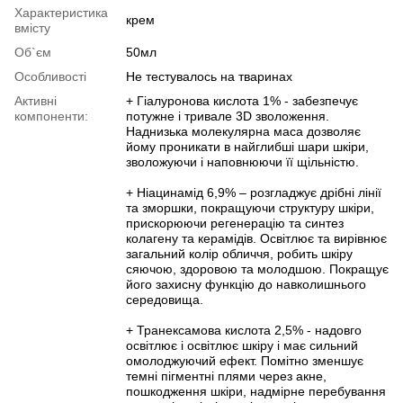
Характеристика
крем
вмісту
Об`єм
50мл
Особливості
Не тестувалось на тваринах
Активні
+ Гіалуронова кислота 1% - забезпечує
компоненти:
потужне і тривале 3D зволоження.
Наднизька молекулярна маса дозволяє
йому проникати в найглибші шари шкіри,
зволожуючи і наповнюючи її щільністю.
+ Ніацинамід 6,9% – розгладжує дрібні лінії
та зморшки, покращуючи структуру шкіри,
прискорюючи регенерацію та синтез
колагену та керамідів. Освітлює та вирівнює
загальний колір обличчя, робить шкіру
сяючою, здоровою та молодшою. Покращує
його захисну функцію до навколишнього
середовища.
+ Транексамова кислота 2,5% - надовго
освітлює і освітлює шкіру і має сильний
омолоджуючий ефект. Помітно зменшує
темні пігментні плями через акне,
пошкодження шкіри, надмірне перебування