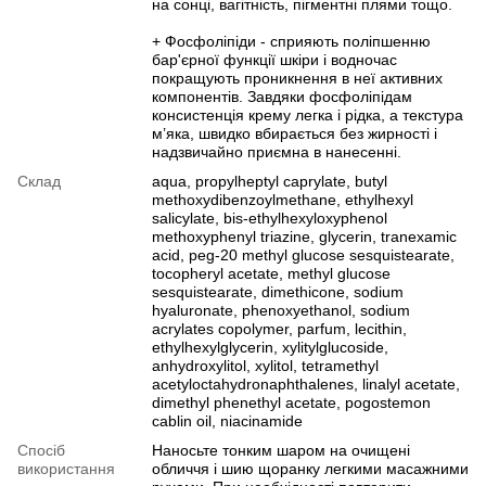
на сонці, вагітність, пігментні плями тощо.
+ Фосфоліпіди - сприяють поліпшенню
бар'єрної функції шкіри і водночас
покращують проникнення в неї активних
компонентів. Завдяки фосфоліпідам
консистенція крему легка і рідка, а текстура
м’яка, швидко вбирається без жирності і
надзвичайно приємна в нанесенні.
Склад
aqua, propylheptyl caprylate, butyl
methoxydibenzoylmethane, ethylhexyl
salicylate, bis-ethylhexyloxyphenol
methoxyphenyl triazine, glycerin, tranexamic
acid, peg-20 methyl glucose sesquistearate,
tocopheryl acetate, methyl glucose
sesquistearate, dimethicone, sodium
hyaluronate, phenoxyethanol, sodium
acrylates copolymer, parfum, lecithin,
ethylhexylglycerin, xylitylglucoside,
anhydroxylitol, xylitol, tetramethyl
acetyloctahydronaphthalenes, linalyl acetate,
dimethyl phenethyl acetate, pogostemon
cablin oil, niacinamide
Спосіб
Наносьте тонким шаром на очищені
використання
обличчя і шию щоранку легкими масажними