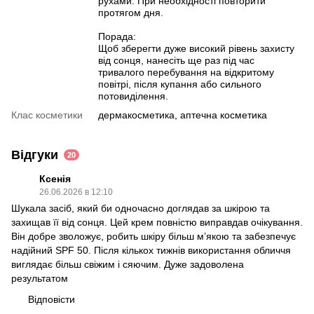
рухами. При необхідності повторити
протягом дня.
Порада:
Щоб зберегти дуже високий рівень захисту
від сонця, нанесіть ще раз під час
тривалого перебування на відкритому
повітрі, після купання або сильного
потовиділення.
Клас косметики
дермакосметика, аптечна косметика
Відгуки
20
Ксенія
26.06.2026 в 12:10
Шукала засіб, який би одночасно доглядав за шкірою та
захищав її від сонця. Цей крем повністю виправдав очікування.
Він добре зволожує, робить шкіру більш м’якою та забезпечує
надійний SPF 50. Після кількох тижнів використання обличчя
виглядає більш свіжим і сяючим. Дуже задоволена
результатом
Відповісти