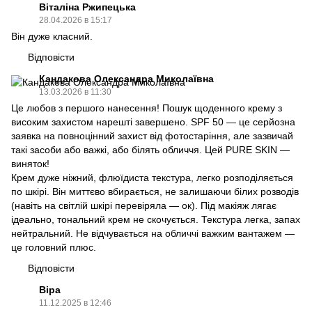
Віталіна Ржипецька
28.04.2026 в 15:17
Він дуже класний.
Відповісти
Кандакова Олександра Миколаївна
13.03.2026 в 11:30
Це любов з першого нанесення! Пошук щоденного крему з
високим захистом нарешті завершено. SPF 50 — це серйозна
заявка на повноцінний захист від фотостаріння, але зазвичай
такі засоби або важкі, або білять обличчя. Цей PURE SKIN —
виняток!
Крем дуже ніжний, флюїдиста текстура, легко розподіляється
по шкірі. Він миттєво вбирається, не залишаючи білих розводів
(навіть на світлій шкірі перевіряла — ок). Під макіяж лягає
ідеально, тональний крем не скочується. Текстура легка, запах
нейтральний. Не відчувається на обличчі важким вантажем —
це головний плюс.
Відповісти
Віра
11.12.2025 в 12:46