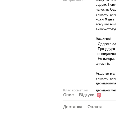
водою. Повт
наносіть Одо
використання
кожні 9 днів
тому що мил
використову
Важливо!
- Одорекс сл
- Процедура
проводитися
- Не викорис
алюмінію.
Якщо ви відч
використання
дерматолога
Клас косметики
дермакосмет
Опис
Відгуки
2
Доставка
Оплата