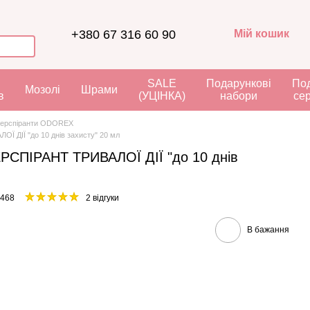
+380 67 316 60 90
Мій кошик
я
SALE
Подарункові
Под
Мозолі
Шрами
в
(УЦІНКА)
набори
се
перспіранти ODOREX
ДІЇ "до 10 днів захисту" 20 мл
ПІРАНТ ТРИВАЛОЇ ДІЇ "до 10 днів
2468
2 відгуки
В бажання