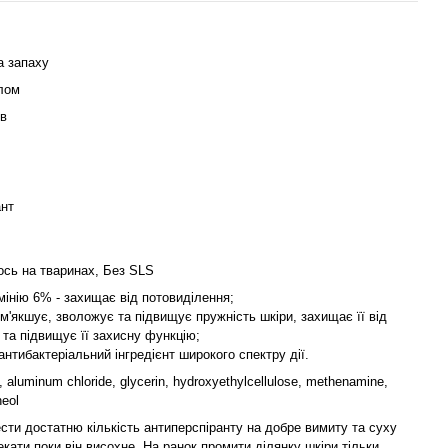
а запаху
ілом
ів
ант
ось на тваринах, Без SLS
інію 6% - захищає від потовиділення;
ом'якшує, зволожує та підвищує пружність шкіри, захищає її від
та підвищує її захисну функцію;
антибактеріальний інгредієнт широкого спектру дії.
, aluminum chloride, glycerin, hydroxyethylcellulose, methenamine,
neol
сти достатню кількість антиперспіранту на добре вимиту та суху
екати поки він висохне. На ранок промити ділянку шкіри тільки