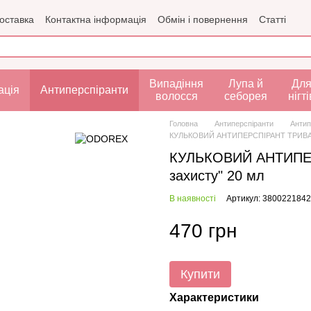
доставка
Контактна інформація
Обмін і повернення
Статті
рта
Випадіння
Лупа й
Дл
ація
Антиперспіранти
волосся
себорея
нігті
Головна
Антиперспіранти
Анти
КУЛЬКОВИЙ АНТИПЕРСПІРАНТ ТРИВАЛОЇ 
КУЛЬКОВИЙ АНТИПЕРС
захисту" 20 мл
В наявності
Артикул: 380022184
470 грн
Купити
Характеристики