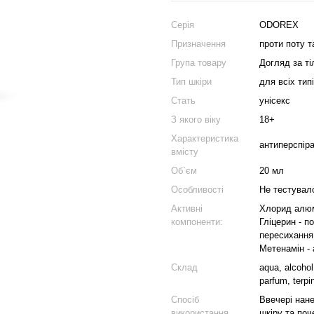
Серія
ODOREX
Призначення
проти поту т
Група товару
Догляд за т
Тип шкіри
для всіх тип
Стать
унісекс
З якого віку
18+
Характеристика
антиперспір
вмісту
Об`єм
20 мл
Особливості
Не тестувал
Активні
Хлорид алюм
компоненти:
Гліцерин - п
пересихання 
Метенамін - 
Склад
aqua, alcohol
parfum, terpi
Спосіб
Ввечері нане
використання
шкіру та поч