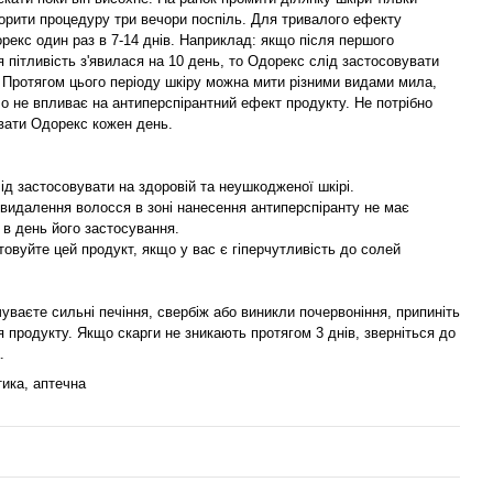
орити процедуру три вечори поспіль. Для тривалого ефекту
рекс один раз в 7-14 днів. Наприклад: якщо після першого
 пітливість з'явилася на 10 день, то Одорекс слід застосовувати
. Протягом цього періоду шкіру можна мити різними видами мила,
о не впливає на антиперспірантний ефект продукту. Не потрібно
вати Одорекс кожен день.
ід застосовувати на здоровій та неушкодженої шкірі.
 видалення волосся в зоні нанесення антиперспіранту не має
 в день його застосування.
товуйте цей продукт, якщо у вас є гіперчутливість до солей
уваєте сильні печіння, свербіж або виникли почервоніння, припиніть
 продукту. Якщо скарги не зникають протягом 3 днів, зверніться до
.
ика, аптечна