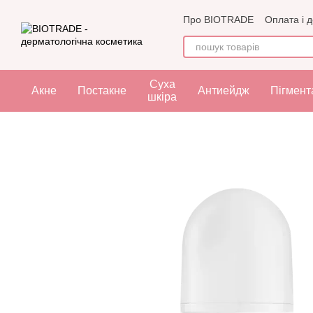
Перейти до основного контенту
Про BIOTRADE
Оплата і 
Угода користувача
Офе
Суха
Акне
Постакне
Антиейдж
Пігмент
шкіра