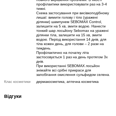
профілактики використовувати раз на 3-4
тижні.
Схема застосування при висівкоподібному
лишаї: вимити голову і тіло (уражені
ділянки) шампунем SEBOMAX Control,
залишити на 5 хв, змити водою. Нанести
тонкий шар лосьйону Sebomax на уражені
ділянки тіла, залишити на 15 хв, змити
водою. Період використання 14 днів, для
тіла кожен день, для голови – 2 рази на
тиждень.
Профілактично на початку літа
застосовується 1 раз на день протягом 3х
днів.
При використанні SEBOMAX лосьйон
знімайте всі срібні прикраси для
запобігання окислення сульфидом селена.
Клас косметики
дермакосметика, аптечна косметика
Відгуки