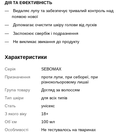
ДІЯ ТА ЕФЕКТИВНІСТЬ
Видаляє лупу та забезпечує тривалий контроль над
появою нової
Допомагає очистити шкіру голови від лусків
Заспокоює свербіж і подразнення
Не викликає звикання до продукту
Характеристики
Серія
SEBOMAX
Призначення
проти лупи, при себореї, при
різнокольоровому лишаї
Група товару
Догляд за волоссям
Тип шкіри
для всіх типів
Стать
унісекс
З якого віку
18+
Об`єм
100 мл
Особливості
Не тестувалось на тваринах