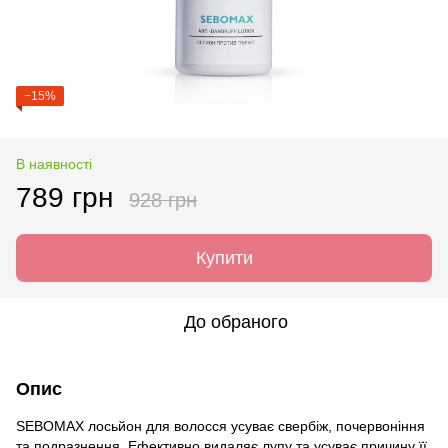
−15%
В наявності
789 грн
928 грн
Купити
До обраного
Опис
SEBOMAX лосьйон для волосся усуває свербіж, почервоніння
та подразнення. Ефективно видаляє лупу та усуває причину її