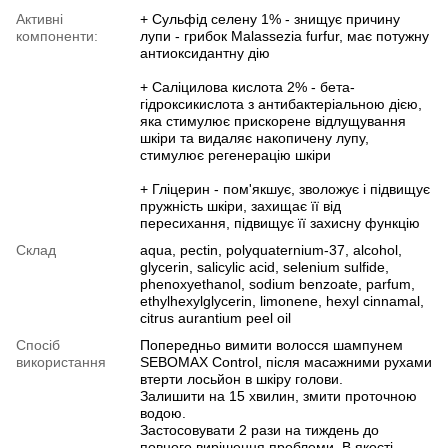
Активні
+ Сульфід селену 1% - знищує причину
компоненти:
лупи - грибок Malassezia furfur, має потужну
антиоксидантну дію
+ Саліцилова кислота 2% - бета-
гідроксикислота з антибактеріальною дією,
яка стимулює прискорене відлущування
шкіри та видаляє накопичену лупу,
стимулює регенерацію шкіри
+ Гліцерин - пом'якшує, зволожує і підвищує
пружність шкіри, захищає її від
пересихання, підвищує її захисну функцію
Склад
aqua, pectin, polyquaternium-37, alcohol,
glycerin, salicylic acid, selenium sulfide,
phenoxyethanol, sodium benzoate, parfum,
ethylhexylglycerin, limonene, hexyl cinnamal,
citrus aurantium peel oil
Спосіб
Попередньо вимити волосся шампунем
використання
SEBOMAX Control, після масажними рухами
втерти лосьйон в шкіру голови.
Залишити на 15 хвилин, змити проточною
водою.
Застосовувати 2 рази на тиждень до
повного вирішення проблеми. В якості