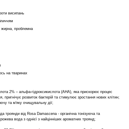
роти висипань
бличчям
, жирна, проблемна
л
ось на тваринах
лота 2% – альфа-гідроксикислота (АНА), яка прискорює процес
, пригнічує розвиток бактерій та стимулює зростання нових клітин;
ючу та м'яку очищувальну дії;
да троянди від Rosa Damascena - органічна тонізуюча та
рожева вода з однієї з найцінніших ароматних троянд;