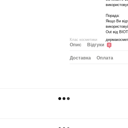
використову
Порада:
Якщо Ви відч
використову
Out від BIO
Клас косметики
дермакосмет
Опис
Відгуки
8
Доставка
Оплата