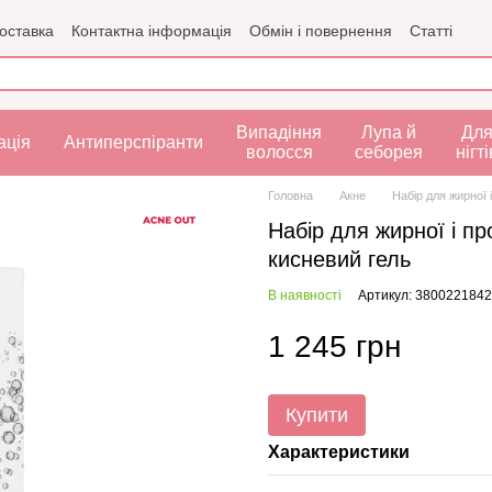
доставка
Контактна інформація
Обмін і повернення
Статті
рта
Випадіння
Лупа й
Дл
ація
Антиперспіранти
волосся
себорея
нігті
Головна
Акне
Набір для жирної 
Набір для жирної і п
кисневий гель
В наявності
Артикул: 380022184
1 245 грн
Купити
Характеристики