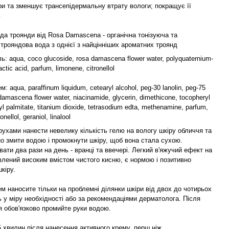
ри та зменшує трансепідермальну втрату вологи; покращує її
ь
да троянди від Rosa Damascena - органічна тонізуюча та
трояндова вода з однієї з найцінніших ароматних троянд
ь: aqua, coco glucoside, rosa damascena flower water, polyquaternium-
actic acid, parfum, limonene, citronellol
: aqua, paraffinum liquidum, cetearyl alcohol, peg-30 lanolin, peg-75
 damascena flower water, niacinamide, glycerin, dimethicone, tocopheryl
nyl palmitate, titanium dioxide, tetrasodium edta, methenamine, parfum,
onellol, geraniol, linalool
ухами нанести невелику кількість гелю на вологу шкіру обличчя та
о змити водою і промокнути шкіру, щоб вона стала сухою.
ати два рази на день - вранці та ввечері. Легкий в'яжучий ефект на
влений високим вмістом чистого кисню, є нормою і позитивно
кіру.
м наносите тільки на проблемні ділянки шкіри від двох до чотирьох
ь у міру необхідності або за рекомендаціями дерматолога. Після
я обов'язково промийте руки водою.
 хвилин після нанесення активного крему, перш ніж