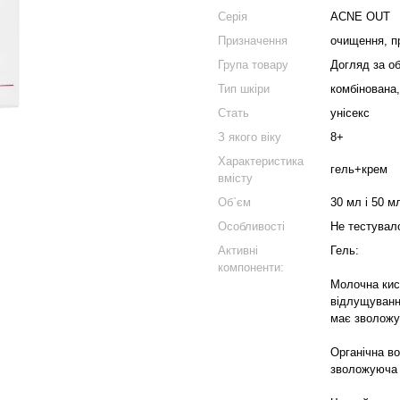
Серія
ACNE OUT
Призначення
очищення, п
Група товару
Догляд за о
Тип шкіри
комбінована
Стать
унісекс
З якого віку
8+
Характеристика
гель+крем
вмісту
Об`єм
30 мл і 50 м
Особливості
Не тестувал
Активні
Гель:
компоненти:
Молочна кис
відлущування
має зволожу
Органічна во
зволожуюча 