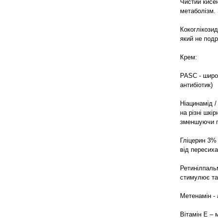
Чистий кисе
метаболізм. 
Кокоглікозид
який не подр
Крем:
PASC - широ
антибіотик)
Ніацинамід /
на різні шкі
зменшуючи п
Гліцерин 3% 
від пересиха
Ретинілпальм
стимулює та 
Метенамін - 
Вітамін Е – 