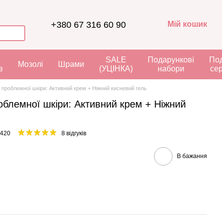
+380 67 316 60 90
Мій кошик
я
SALE
Подарункові
Под
Мозолі
Шрами
в
(УЦІНКА)
набори
се
і проблемної шкіри: Активний крем + Ніжний кисневий гель
роблемної шкіри: Активний крем + Ніжний
2420
8 відгуків
В бажання