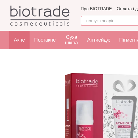
Перейти до основного контенту
Про BIOTRADE
Оплата і 
Угода користувача
Офе
Суха
Акне
Постакне
Антиейдж
Пігмент
шкіра