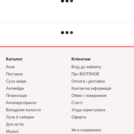
Каталог
Клієнтам
Акне
Вхід до кабінету
Постакне
Про BIOTRADE
Суха шкіра
Оплата і доставка
Антиейдж
Контактна інформація
Пігментація
Обмін і повернення
Антиперспіранти
Статті
Випадіння волосся
Угода користувача
Лупа й себорея
Оферта
Для нігтів
Ми в соцмережах
Мозолі