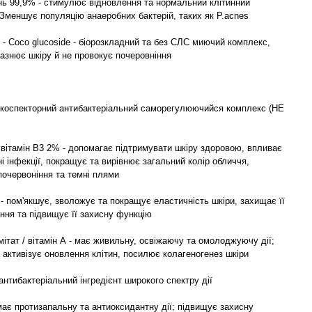
нь 99,9% - стимулює відновлення та нормальний клітинний
Зменшує популяцію анаеробних бактерій, таких як P.acnes
 - Coco glucoside - біорозкладний та без СЛС миючий комплекс,
азнює шкіру й не провокує почеровніння
коспекторний антибактеріальний саморегулюючийся комплекс (НЕ
 вітамін В3 2% - допомагає підтримувати шкіру здоровою, впливає
рні інфекції, покращує та вирівнює загальний колір обличчя,
очервоніння та темні плями
- пом'якшує, зволожує та покращує еластичність шкіри, захищає її
ння та підвищує її захисну функцію
ітат / вітамін А - має живильну, освіжаючу та омолоджуючу дії;
активізує оновлення клітин, посилює колагеногенез шкіри
антибактеріальний інгредієнт широкого спектру дії
має протизапальну та антиоксидантну дії; підвищує захисну