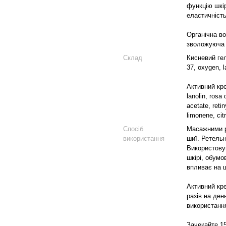
функцію шкі
еластичніст
Органічна во
зволожуюча 
Склад
Кисневий гел
37, oxygen, l
Активний крем
lanolin, rosa
acetate, reti
limonene, citr
Спосіб
Масажними р
використання
шиї. Ретельн
Використовув
шкірі, обумо
впливає на ш
Активний кре
разів на ден
використанн
Зачекайте 15