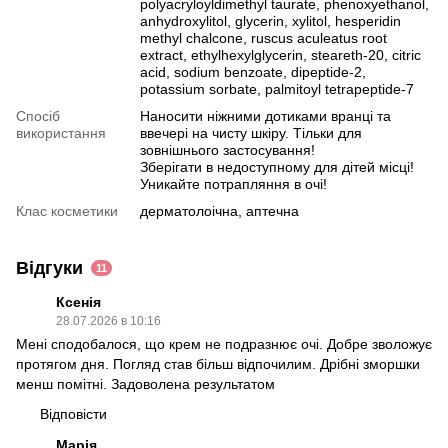
polyacryloyldimethyl taurate, phenoxyethanol,
anhydroxylitol, glycerin, xylitol, hesperidin
methyl chalcone, ruscus aculeatus root
extract, ethylhexylglycerin, steareth-20, citric
acid, sodium benzoate, dipeptide-2,
potassium sorbate, palmitoyl tetrapeptide-7
Спосіб
Наносити ніжними дотиками вранці та
використання
ввечері на чисту шкіру. Тільки для
зовнішнього застосування!
Зберігати в недоступному для дітей місці!
Уникайте потрапляння в очі!
Клас косметики
дерматолоічна, аптечна
Відгуки
11
Ксенія
28.07.2026 в 10:16
Мені сподобалося, що крем не подразнює очі. Добре зволожує
протягом дня. Погляд став більш відпочилим. Дрібні зморшки
менш помітні. Задоволена результатом
Відповісти
Марія