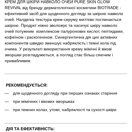
КРЕМ ДЛЯ ШКІРИ НАВКОЛО ОЧЕЙ PURE SKIN GLOW
REVIVAL від бренду дерматологічної косметики BIOTRADE -
ефективний засіб для щоденного догляду за шкірою навколо
очей. Налдегка текстура крем-серуму миттєво поглинається
шкірою. Продукт ніжно зволожує та насичує шкіру навколо
очей потужним комплексом гіалуронових кислот, пептидами,
кофеїном і раскогеніном. Синергентична дія цих активних
компонентів швидко зменшує набряклість і темні кола під
очима. У результаті використання крему мімічні й вікові
зморшки розгладужються, а погляд стає більш сяючим і
привабливим.
РЕКОМЕНДУЄТЬСЯ:
для щоденного догляду при перших ознаках старіння
при мімічних і вікових зморшках
при темних колах, утомі, набряклості та сухості шкіри
ДІЯ ТА ЕФЕКТИВНІСТЬ: