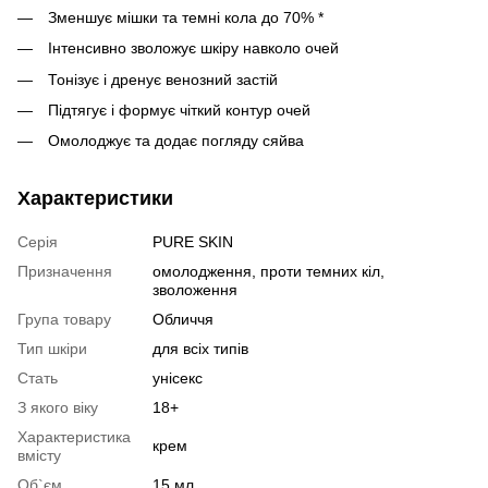
Зменшує мішки та темні кола до 70% *
Інтенсивно зволожує шкіру навколо очей
Тонізує і дренує венозний застій
Підтягує і формує чіткий контур очей
Омолоджує та додає погляду сяйва
Характеристики
Серія
PURE SKIN
Призначення
омолодження, проти темних кіл,
зволоження
Група товару
Обличчя
Тип шкіри
для всіх типів
Стать
унісекс
З якого віку
18+
Характеристика
крем
вмісту
Об`єм
15 мл