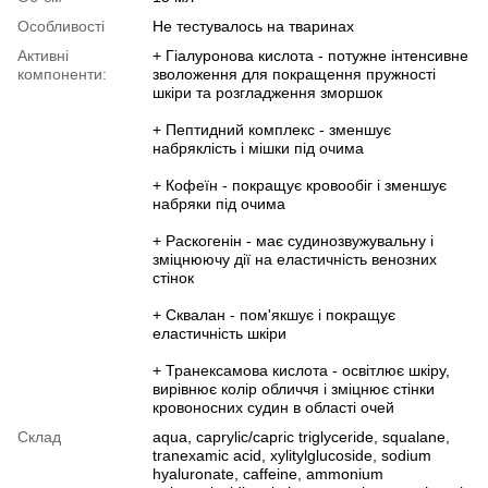
Особливості
Не тестувалось на тваринах
Активні
+ Гіалуронова кислота - потужне інтенсивне
компоненти:
зволоження для покращення пружності
шкіри та розгладження зморшок
+ Пептидний комплекс - зменшує
набряклість і мішки під очима
+ Кофеїн - покращує кровообіг і зменшує
набряки під очима
+ Раскогенін - має судинозвужувальну і
зміцнюючу дії на еластичність венозних
стінок
+ Сквалан - пом'якшує і покращує
еластичність шкіри
+ Транексамова кислота - освітлює шкіру,
вирівнює колір обличчя і зміцнює стінки
кровоносних судин в області очей
Склад
aqua, caprylic/capric triglyceride, squalane,
tranexamic acid, xylitylglucoside, sodium
hyaluronate, caffeine, ammonium