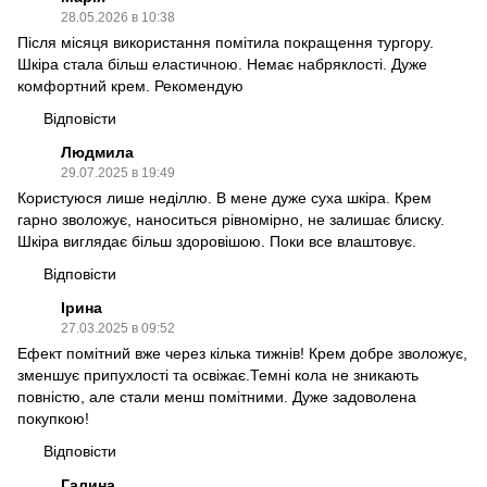
28.05.2026 в 10:38
Після місяця використання помітила покращення тургору.
Шкіра стала більш еластичною. Немає набряклості. Дуже
комфортний крем. Рекомендую
Відповісти
Людмила
29.07.2025 в 19:49
Користуюся лише неділлю. В мене дуже суха шкіра. Крем
гарно зволожує, наноситься рівномірно, не залишає блиску.
Шкіра виглядає більш здоровішою. Поки все влаштовує.
Відповісти
Ірина
27.03.2025 в 09:52
Ефект помітний вже через кілька тижнів! Крем добре зволожує,
зменшує припухлості та освіжає.Темні кола не зникають
повністю, але стали менш помітними. Дуже задоволена
покупкою!
Відповісти
Галина