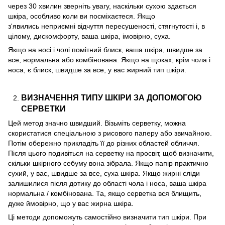
через 30 хвилин зверніть увагу, наскільки сухою здається
шкіра, особливо коли ви посміхаєтеся. Якщо
з'явились неприємні відчуття пересушеності, стягнутості і, в
цілому, дискомфорту, ваша шкіра, імовірно, суха.
Якщо на носі і чолі помітний блиск, ваша шкіра, швидше за
все, нормальна або комбінована. Якщо на щоках, крім чола і
носа, є блиск, швидше за все, у вас жирний тип шкіри.
ВИЗНАЧЕННЯ ТИПУ ШКІРИ ЗА ДОПОМОГОЮ
СЕРВЕТКИ
Цей метод значно швидший. Візьміть серветку, можна
скористатися спеціальною з рисового паперу або звичайною.
Потім обережно прикладіть її до різних областей обличчя.
Після цього подивіться на серветку на просвіт, щоб визначити,
скільки шкірного себуму вона зібрала. Якщо папір практично
сухий, у вас, швидше за все, суха шкіра. Якщо жирні сліди
залишилися після дотику до області чола і носа, ваша шкіра
нормальна / комбінована. Та, якщо серветка вся блищить,
дуже ймовірно, що у вас жирна шкіра.
Ці методи допоможуть самостійно визначити тип шкіри. При