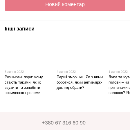
Новий коментар
Інші записи
5 липня 2022
4 липня 2022
1 липня 2022
Розширені пори: чому
Перші зморшки. Як з ними
Лупа та чут
стають такими, як їх
боротися, який антиейдж-
голови – чи
звузити та запобігти
догляд обрати?
причинами 
посиленню пролеми.
волосся? Я
+380 67 316 60 90