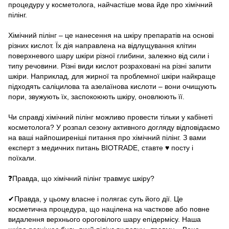
процедуру у косметолога, найчастіше мова йде про хімічний
пілінг.
⠀
Хімічний пілінг – це нанесення на шкіру препаратів на основі
різних кислот. Їх дія направлена на відлущування клітин
поверхневого шару шкіри різної глибини, залежно від сили і
типу речовини. Різні види кислот розраховані на різні запити
шкіри. Наприклад, для жирної та проблемної шкіри найкраще
підходять саліцилова та азелаїнова кислоти – вони очищують
пори, звужують їх, заспокоюють шкіру, оновлюють її.
⠀
Чи справді хімічний пілінг можливо провести тільки у кабінеті
косметолога? У розпал сезону активного догляду відповідаємо
на ваші найпоширеніші питання про хімічний пілінг. З вами
експерт з медичних питань BIOTRADE, ставте ♥ посту і
поїхали.
⠀
❓Правда, що хімічний пілінг травмує шкіру?
⠀
✔Правда, у цьому власне і полягає суть його дії. Це
косметична процедура, що націлена на часткове або повне
видалення верхнього ороговілого шару епідермісу. Наша