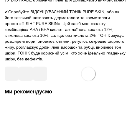
❓У BIOTRADE є хімічний пілінг для домашнього викиристання?
⠀
✔Спробуйте ВІДЛУЩУВАЛЬНИЙ ТОНІК PURE SKIN, або як
його зазвичай називають дерматологи та косметологи –
просто «ПІЛІНГ PURE SKIN». Цей засіб має «золоту
комбінацію» AHA і BHA кислот: азелаїнова кислота 12%,
гліколева кислота 10%, саліцилова кислота 2%. ТОНІК звужує
розширені пори, оновлює клітини, регулює секрецію шкірного
жиру, розгладжує дрібні лінії зморшок та рубці, вирівнює тон
шкіри. ТОНІК буде корисний усім, хто хоче ідеально гладеньку
шкіру, без дефектів.
Ми рекомендуємо