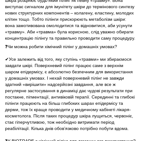
шкіра розцінює будь-який пілінг як певну «травму». Вона
виступає сигналом для імунітету шкіри до термінового синтезу
нових структурних компонентів – колагену, еластину, молодих
клітин тощо. Тобто пілінги прискорюють метаболізм шкіри:
вона замотивована омолодитися та відновитися, аби усунути
«травму». Аби «травма» була корисною, слід уважно обирати
концентрацію пілінгу та правильно проводити саму процедуру.
❓Чи можна робити хімічний пілінг у домашніх умовах?
⠀
✔Усе залежить від того, яку ступінь «травми» ми збираємося
завдати шкірі. Поверхневий пілінг працює саме з верхнім
шаром епідермісу, є абсолютно безпечним для використання
у домашніх умовах. І нехай поверхневий пілінг не завжди
здатний «вирішити» надсерйозні завдання, але все ж
регулярне застосування в динаміці дає чудові результати при
постакне, пігментації, антивіковій терапії. Серединні та глибокі
пілінги працюють на більш глибоких шарах епідермісу та
дерми, тож їх краще проводити у медичному кабінеті лікаря-
косметолога. Після таких процедур шкіра лущиться, червоніє,
стає гіперчутливою, тож необхідно витримати період
реабілітації. Кілька днів обов’язково потрібно побути вдома.
⠀