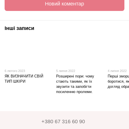
Новий коментар
Інші записи
6 лютого 2023
5 липня 2022
4 липня 2022
ЯК ВИЗНАЧИТИ СВІЙ
Розширені пори: чому
Перші зморш
ТИП ШКІРИ
стають такими, як їх
боротися, я
звузити та запобігти
догляд обр
посиленню пролеми.
+380 67 316 60 90