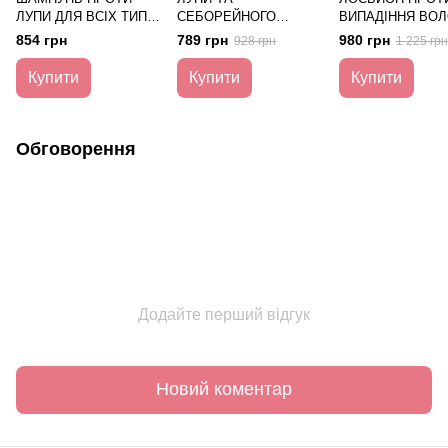
ЛУПИ ДЛЯ ВСІХ ТИПІВ
СЕБОРЕЙНОГО
ВИПАДІННЯ ВО
ВОЛОССЯ SEBOMAX
ДЕРМАТИТУ
SEBOMAX HR , 7
854 грн
789 грн
980 грн
928 грн
1 225 грн
CONTROL 200 мл
SEBOMAX 100 мл
Купити
Купити
Купити
Обговорення
Додайте перший відгук
Новий коментар