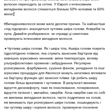
волосин переходить за сотню. У Європі з інтенсивним
випадінням волосся стикаються близько 50% чоловіків та 60%
жінок☝️
⠀
#Випадінняволосся
може мати десятки причин. Та найчастіше
«під підозрою» знаходяться чутлива шкіра голови,
#свербіж
та
лупа. Давайте розберемося, чи справді ці симптоми
провокують інтенсивне випадіння волосся.
⠀
🔸️Чутлива шкіра голови. Як і шкіра тіла,
#шкіра
голови покрита
гідроліпідною плівкою, яка служить захисним бар'єром від
зовнішніх агресивних чинників: зміни температури, впливу
ультрафіолетових променів і забруднення. Регулярне
розчісування, фарбування, сушіння феном, укладання та інші
агресивні процедури для
#волосся
можуть негативно впливати
на бар'єрну функцію цієї захисної плівки. Це робить шкіру
голови більш вразливою і чутливою. В результаті виникає
відчуття дискомфорту, таке як поколювання, почервоніння,
відчуття печіння і, звичайно, свербіж. Хоча свербіж сам по собі
не викликає випадання волосся, часто подряпини на голові,
які виникають при розчісуванні шкіри голови, пошкоджують і
так чутливу шкіру і коріння волосся, провокуючи посилене