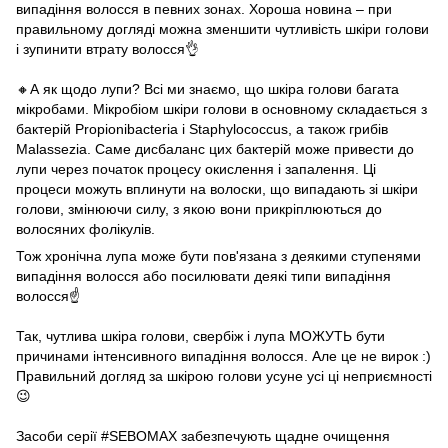
випадіння волосся в певних зонах. Хороша новина – при
правильному догляді можна зменшити чутливість шкіри голови
і зупинити втрату волосся👌
⠀
🔸️А як щодо лупи? Всі ми знаємо, що шкіра голови багата
мікробами. Мікробіом шкіри голови в основному складається з
бактерій Propionibacteria і Staphylococcus, а також грибів
Malassezia. Саме дисбаланс цих бактерій може привести до
лупи через початок процесу окислення і запалення. Ці
процеси можуть вплинути на волоски, що випадають зі шкіри
голови, змінюючи силу, з якою вони прикріплюються до
волосяних фолікулів.
Тож хронічна лупа може бути пов'язана з деякими ступенями
випадіння волосся або посилювати деякі типи випадіння
волосся☝️
⠀
Так, чутлива шкіра голови, свербіж і лупа МОЖУТЬ бути
причинами інтенсивного випадіння волосся. Але це не вирок :)
Правильний догляд за шкірою голови усуне усі ці неприємності
😉
⠀
Засоби серії
#SEBOMAX
забезпечують щадне очищення