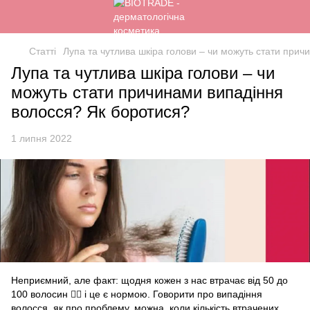
Статті
Лупа та чутлива шкіра голови – чи можуть стати при
Лупа та чутлива шкіра голови – чи
можуть стати причинами випадіння
волосся? Як боротися?
1 липня 2022
Неприємний, але факт: щодня кожен з нас втрачає від 50 до
100 волосин 🤷‍♀️ і це є нормою. Говорити про випадіння
волосся, як про проблему, можна, коли кількість втрачених