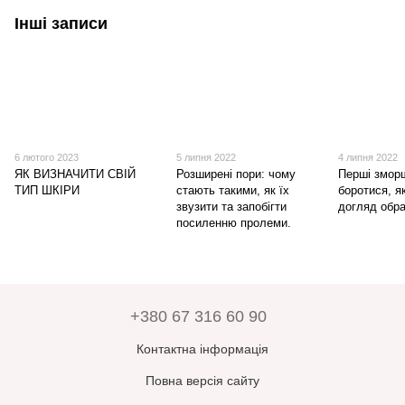
Інші записи
6 лютого 2023
5 липня 2022
4 липня 2022
ЯК ВИЗНАЧИТИ СВІЙ
Розширені пори: чому
Перші зморш
ТИП ШКІРИ
стають такими, як їх
боротися, я
звузити та запобігти
догляд обр
посиленню пролеми.
+380 67 316 60 90
Контактна інформація
Повна версія сайту