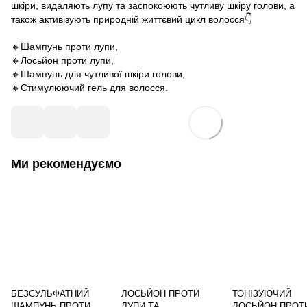
шкіри, видаляють лупу та заспокоюють чутливу шкіру голови, а
також активізують природній життєвий цикл волосся👇
⠀
🔸️Шампунь проти лупи,
🔸️Лосьйон проти лупи,
🔸️Шампунь для чутливої шкіри голови,
🔸️Стимулюючий гель для волосся.
Ми рекомендуємо
БЕЗСУЛЬФАТНИЙ
ЛОСЬЙОН ПРОТИ
ТОНІЗУЮЧИЙ
ШАМПУНЬ ПРОТИ
ЛУПИ ТА
ЛОСЬЙОН ПРОТ